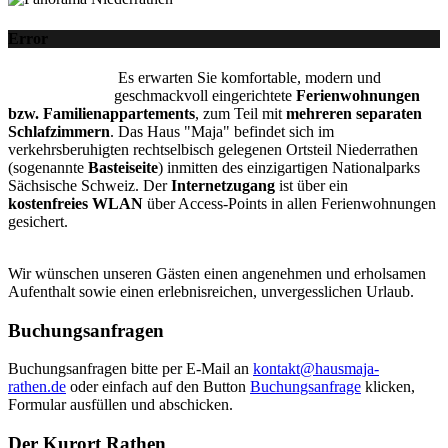
Error
Es erwarten Sie komfortable, modern und
geschmackvoll eingerichtete
Ferienwohnungen
bzw. Familienappartements
, zum Teil mit
mehreren separaten
Schlafzimmern
. Das Haus "Maja" befindet sich im
verkehrsberuhigten rechtselbisch gelegenen Ortsteil Niederrathen
(sogenannte
Basteiseite
) inmitten des einzigartigen Nationalparks
Sächsische Schweiz.
Der
Internetzugang
ist über ein
kostenfreies WLAN
über Access-Points in allen Ferienwohnungen
gesichert.
Wir wünschen unseren Gästen einen angenehmen und erholsamen
Aufenthalt sowie einen erlebnisreichen, unvergesslichen Urlaub.
Buchungsanfragen
Buchungsanfragen bitte per E-Mail an
kontakt@hausmaja-
rathen.de
oder einfach auf den Button
Buchungsanfrage
klicken,
Formular ausfüllen und abschicken.
Der Kurort Rathen