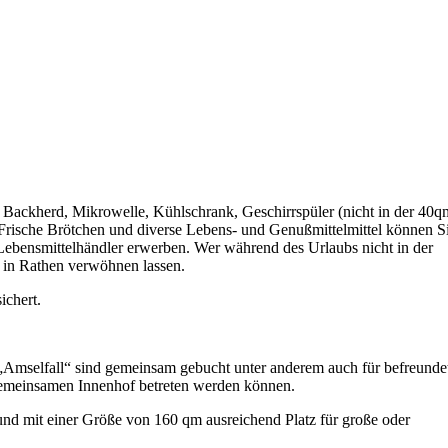
Backherd, Mikrowelle, Kühlschrank, Geschirrspüler (nicht in der 40q
rische Brötchen und diverse Lebens- und Genußmittelmittel können S
Lebensmittelhändler erwerben. Wer während des Urlaubs nicht in der
s in Rathen verwöhnen lassen.
ichert.
.
mselfall“ sind gemeinsam gebucht unter anderem auch für befreunde
gemeinsamen Innenhof betreten werden können.
nd mit einer Größe von 160 qm ausreichend Platz für große oder