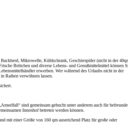
Backherd, Mikrowelle, Kühlschrank, Geschirrspüler (nicht in der 40q
rische Brötchen und diverse Lebens- und Genußmittelmittel können S
Lebensmittelhändler erwerben. Wer während des Urlaubs nicht in der
s in Rathen verwöhnen lassen.
ichert.
.
mselfall“ sind gemeinsam gebucht unter anderem auch für befreunde
gemeinsamen Innenhof betreten werden können.
nd mit einer Größe von 160 qm ausreichend Platz für große oder