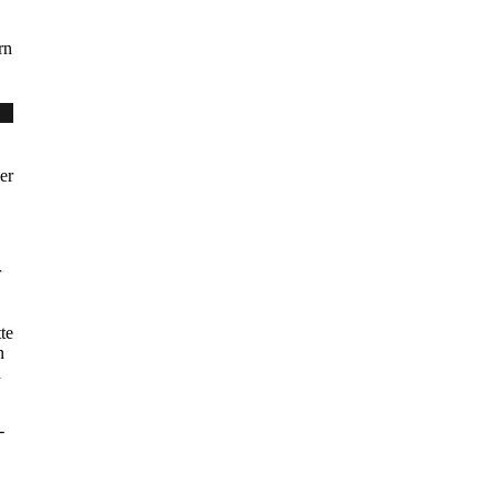
rn
er
r
te
n
n
-