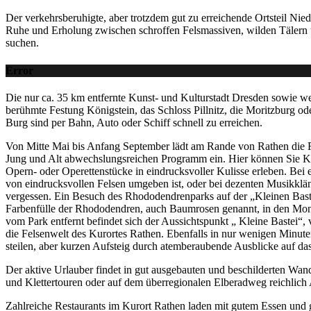
Der verkehrsberuhigte, aber trotzdem gut zu erreichende Ortsteil Nied
Ruhe und Erholung zwischen schroffen Felsmassiven, wilden Tälern
suchen.
Error
Die nur ca. 35 km entfernte Kunst- und Kulturstadt Dresden sowie we
berühmte Festung Königstein, das Schloss Pillnitz, die Moritzburg o
Burg sind per Bahn, Auto oder Schiff schnell zu erreichen.
Von Mitte Mai bis Anfang September lädt am Rande von Rathen die F
Jung und Alt abwechslungsreichen Programm ein. Hier können Sie K
Opern- oder Operettenstücke in eindrucksvoller Kulisse erleben. Bei 
von eindrucksvollen Felsen umgeben ist, oder bei dezenten Musikklän
vergessen. Ein Besuch des Rhododendrenparks auf der „Kleinen Baste
Farbenfülle der Rhododendren, auch Baumrosen genannt, in den Monat
vom Park entfernt befindet sich der Aussichtspunkt „ Kleine Bastei“, 
die Felsenwelt des Kurortes Rathen. Ebenfalls in nur wenigen Minut
steilen, aber kurzen Aufsteig durch atemberaubende Ausblicke auf das
Der aktive Urlauber findet in gut ausgebauten und beschilderten Wand
und Klettertouren oder auf dem überregionalen Elberadweg reichlic
Zahlreiche Restaurants im Kurort Rathen laden mit gutem Essen und