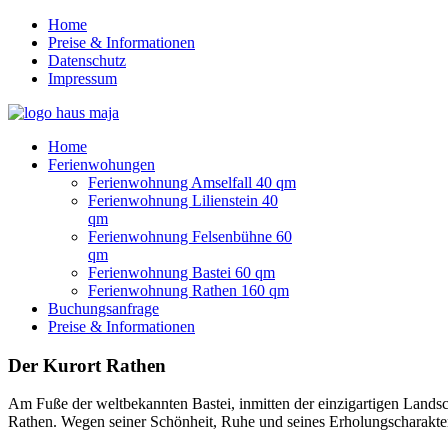
Home
Preise & Informationen
Datenschutz
Impressum
Home
Ferienwohungen
Ferienwohnung Amselfall 40 qm
Ferienwohnung Lilienstein 40
qm
Ferienwohnung Felsenbühne 60
qm
Ferienwohnung Bastei 60 qm
Ferienwohnung Rathen 160 qm
Buchungsanfrage
Preise & Informationen
Der Kurort Rathen
Am Fuße der weltbekannten Bastei, inmitten der einzigartigen Landsc
Rathen. Wegen seiner Schönheit, Ruhe und seines Erholungscharakters 