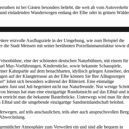
errathen ist bei Gästen besonders beliebt, die weit ab vom Autoverkehr
 und einladenden Wanderwegen entlang der Elbe oder in grünen Wälde
itere reizvolle Ausflugsziele in der Umgebung, wie zum Beispiel die
der die Stadt Meissen mit seiner berühmten Porzellanmanufaktur sowie d
elsenbühne, eine der schönsten deutschen Naturbühnen, mit einem für
arl May-Vorführungen, Kinderstücke, sowie bekannte Schauspiele,
einer Kahnpartie auf dem benachbarten, idyllisch gelegen Amselsee, de
gen auf der Klangterrasse an der Elbe können Sie Ihre Alltagssorgen
i“ lohnt sich besonders während der Blütezeit. Eine einmalige
en Juni und Juli begeistert nicht nur Naturfreunde. Nur wenige Schrit
von hieraus hat man eine einzigartige Rundumsicht auf das Elbtal und i
en erreicht man die bekannte Basteibrücke. Unterwegs wird man für de
 Elbtal und die umgebende einzigartige Sandsteinlandschaft belohnt.
erwegen, auf teils anschaulichen, teils aber auch anspruchsvollen Berg
h Abwechslung.
 gemütlicher Atmosphäre zum Verweilen ein und sind alle bequem in